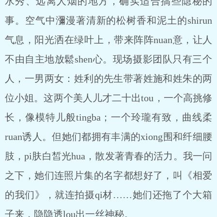
水秀、远离人烟的地方，确实适合搞些隐秘的
事。空气中瀰漫著清新的松树香和泥土的shirun
气息，阳光洒在绿叶上，带来阵阵nuan意，让人
不由自主地放鬆shen心。现场摄影团队只有三个
人，一男两女：姓利的先生带著姓施和姓朱的两
位小姐。这两个美人儿才二十出tou，一个高挑修
长，像模特儿般tingba；一个玲瓏有致，曲线柔
ruan诱人。但她们都拥有丰满的xiong围和纤细腰
肢，pi肤白皙光hua，散发著青春的活力。我一问
之下，她们连照片集的名字都想好了，叫《相爱
的我们》，就连拍摄qi材……她们还拖了个大箱
子来，隐隐透lou出一丝神秘。