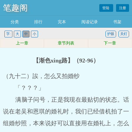
笔趣阁
登陆
注册
分类
排行
完本
阅读记录
书架
字:
大
中
小
护眼
关灯
上一章
章节列表
下一章
【渐色xing路】（92-96）
（九十二）誒，怎么又拍婚纱
「？？？」
满脑子问号，正是我现在最贴切的状态。话
说在老吴和恩琪的婚礼时，我们已经借机拍了一
组婚纱照，本来说好可以直接用在婚礼上，怎么