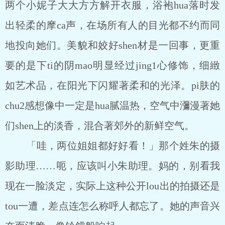
两个小妮子大大方方解开衣服，浴袍hua落时发
出轻柔的摩ca声，在场所有人的目光都不约而同
地投向她们。美貌和姣好shen材是一回事，更重
要的是下ti的阴mao明显经过jing1心修饰，细緻
如艺术品，在阳光下闪耀著柔和的光泽。pi肤的
chu2感想像中一定是hua腻温热，空气中瀰漫著她
们shen上的淡香，混合著郊外的新鲜空气。
「哇，两位姐姐都好好看！」那个姓朱的摄
影助理……呃，应该叫小朱助理。妈的，别看我
现在一脸淡定，实际上这种公开lou出的拍摄还是
tou一遭，差点连怎么称呼人都忘了。她的声音兴