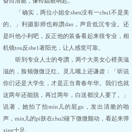
奋而清脆，像铃鐺般响起。
「确实，两位小姐全shen没有一chu1不是美
的。」利摄影师也称讚dao，声音低沉专业。还
是叫他小利吧，反正他的装备看起来很专业，相
机镜tou反she1著阳光，让人感觉可靠。
听到专业人士的夸讚，两个大美女心裡美滋
滋的，脸颊微微泛红。灵儿嘴上还谦虚：「听说
你们还是大学生，才是正当青春年华。我们也就
这两年还能脱，再过两年，白送都没人要了。」
说著，她拍了拍min儿的屁gu，发出清脆的啪
声，min儿的pi肤在chu2碰下微微颤动，看起来弹
xing十足。