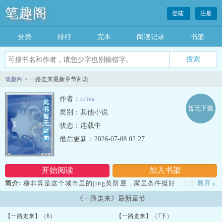
笔趣阁
登陆
注册
分类
排行
完本
阅读记录
书架
笔趣阁
> 一路走来最新章节列表
作者：
cciva
暂无下载
类别：其他小说
状态：连载中
最后更新：2026-07-08 02:27
开始阅读
加入书架
简介:
穆非算是这个城市里的jing英阶层，家里条件挺好，父母算得上
展开
»
是知识分子，母亲是教师，父亲算是个儒商，做点文玩字画的生意，
《一路走来》最新章节
他自己是个和医院打交道的大业务。...
【一路走来】（8）
【一路走来】（7下）