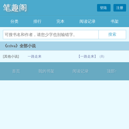
笔趣阁
登陆
注册
分类
排行
完本
阅读记录
书架
《cciva》全部小说
[其他小说]
一路走来
【一路走来】（8）
07-08
首页
我的书架
阅读记录
顶部↑