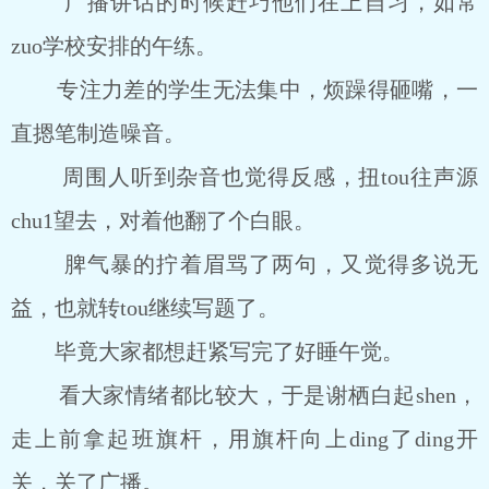
广播讲话的时候赶巧他们在上自习，如常
zuo学校安排的午练。
专注力差的学生无法集中，烦躁得砸嘴，一
直摁笔制造噪音。
周围人听到杂音也觉得反感，扭tou往声源
chu1望去，对着他翻了个白眼。
脾气暴的拧着眉骂了两句，又觉得多说无
益，也就转tou继续写题了。
毕竟大家都想赶紧写完了好睡午觉。
看大家情绪都比较大，于是谢栖白起shen，
走上前拿起班旗杆，用旗杆向上ding了ding开
关，关了广播。