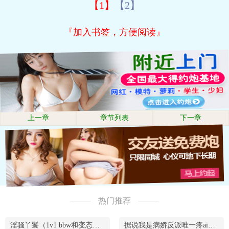
【1】
【2】
『加入书签，方便阅读』
上一章
章节列表
下一章
热门推荐
淫骚丫鬟（1v1 bbw和变态腹黑男）
据说我是病娇反派唯一疼ai的妹妹（兄妹骨）