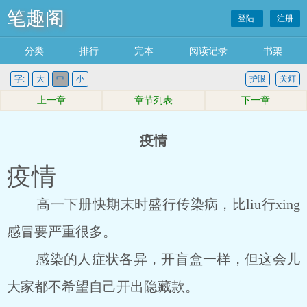
笔趣阁
登陆
注册
分类
排行
完本
阅读记录
书架
字:
大
中
小
护眼
关灯
上一章
章节列表
下一章
疫情
疫情
高一下册快期末时盛行传染病，比liu行xing
感冒要严重很多。
感染的人症状各异，开盲盒一样，但这会儿
大家都不希望自己开出隐藏款。