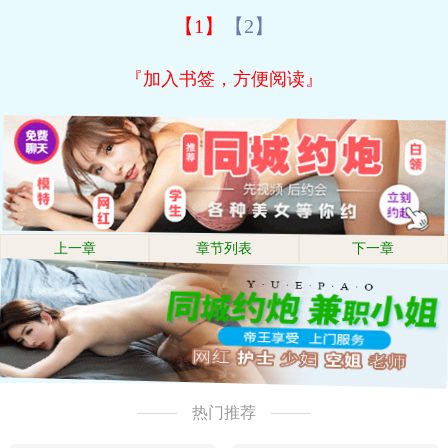
【1】
【2】
『加入书签，方便阅读』
上一章
章节列表
下一章
热门推荐