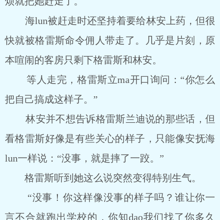
烦就把她赶走了。
海lun被赶走时还坚持着要给林安上药，但很
快就被格雷斯命令佣人带走了。几乎是片刻，原
本喧闹的客房只剩下格雷斯和林安。
等人走完，格雷斯立ma开口询问：“你怎么
把自己搞成这样子。”
林安并不想告诉格雷斯兰迪说的那些话，但
看格雷斯好像是有些关心的样子，只能像安抚海
lun一样说：“没事，就是摔了一跤。”
格雷斯听到她这么说突然变得特别生气。
“没事！你这样像没事的样子吗？谁让你一
言不合就跑出学校的，你知dao我们找了你多久