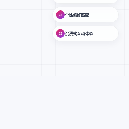
个性偏好匹配
02
沉浸式互动体验
03