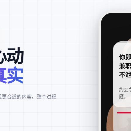
心动
你
兼
真实
不
约会
现更合适的内容。整个过程
题。