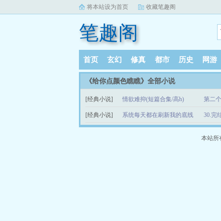
将本站设为首页
收藏笔趣阁
笔趣阁
首页
玄幻
修真
都市
历史
网游
《给你点颜色瞧瞧》全部小说
[经典小说]
情欲难抑(短篇合集/高h)
第二个
[经典小说]
系统每天都在刷新我的底线
30.完
(nph)
本站所