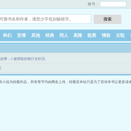
账号：
科幻
言情
其他
经典
同人
高辣
耽美
情欲
古耽
故事：1.被绑架的银行女职员
结
有小说为转载作品，所有章节均由网友上传，转载至本站只是为了宣传本书让更多读