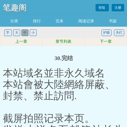
笔趣阁
登陆
注册
分类
排行
完本
阅读记录
书架
字:
大
中
小
护眼
关灯
上一章
章节列表
下一章
30.完结
本站域名並非永久域名
本站會被大陸網絡屏蔽、
封禁、禁止訪問.
截屏拍照记录本页。