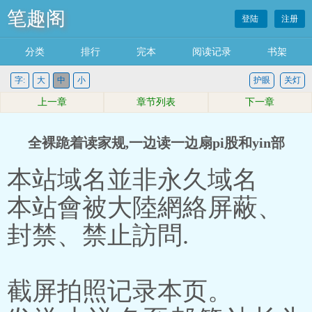
笔趣阁
登陆
注册
分类
排行
完本
阅读记录
书架
字:
大
中
小
护眼
关灯
上一章
章节列表
下一章
全裸跪着读家规,一边读一边扇pi股和yin部
本站域名並非永久域名
本站會被大陸網絡屏蔽、
封禁、禁止訪問.
截屏拍照记录本页。