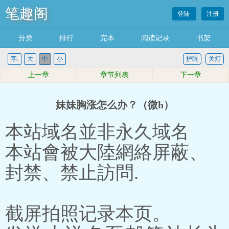
笔趣阁
登陆
注册
分类
排行
完本
阅读记录
书架
字:
大
中
小
护眼
关灯
上一章
章节列表
下一章
妹妹胸涨怎么办？（微h）
本站域名並非永久域名
本站會被大陸網絡屏蔽、
封禁、禁止訪問.
截屏拍照记录本页。