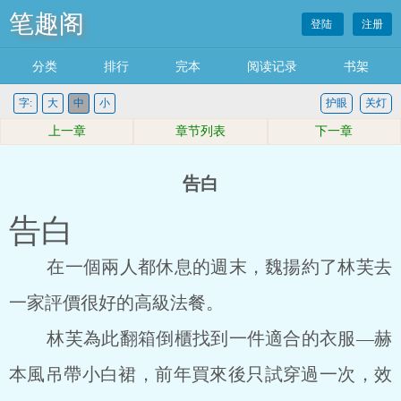
笔趣阁
登陆
注册
分类
排行
完本
阅读记录
书架
字:
大
中
小
护眼
关灯
上一章
章节列表
下一章
告白
告白
在一個兩人都休息的週末，魏揚約了林芙去
一家評價很好的高級法餐。
林芙為此翻箱倒櫃找到一件適合的衣服—赫
本風吊帶小白裙，前年買來後只試穿過一次，效