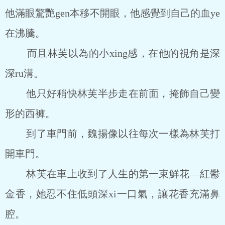
他滿眼驚艷gen本移不開眼，他感覺到自己的血ye
在沸騰。
而且林芙以為的小xing感，在他的視角是深
深ru溝。
他只好稍快林芙半步走在前面，掩飾自己變
形的西褲。
到了車門前，魏揚像以往每次一樣為林芙打
開車門。
林芙在車上收到了人生的第一束鮮花—紅鬱
金香，她忍不住低頭深xi一口氣，讓花香充滿鼻
腔。