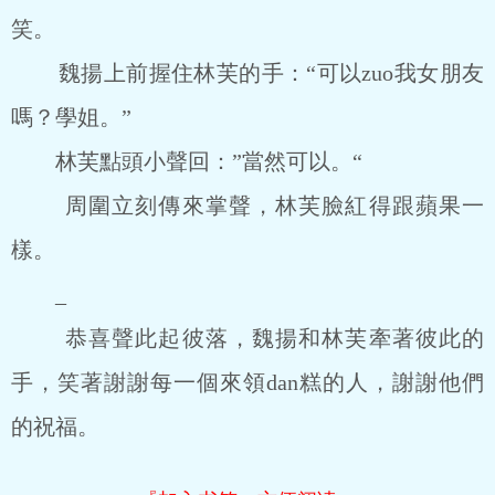
笑。
魏揚上前握住林芙的手：“可以zuo我女朋友
嗎？學姐。”
林芙點頭小聲回：”當然可以。“
周圍立刻傳來掌聲，林芙臉紅得跟蘋果一
樣。
_
恭喜聲此起彼落，魏揚和林芙牽著彼此的
手，笑著謝謝每一個來領dan糕的人，謝謝他們
的祝福。