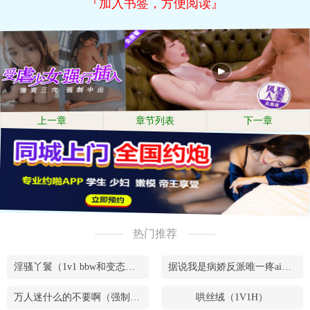
『加入书签，方便阅读』
上一章
章节列表
下一章
热门推荐
淫骚丫鬟（1v1 bbw和变态腹黑男）
据说我是病娇反派唯一疼ai的妹妹（兄妹骨）
万人迷什么的不要啊（强制NPH）
哄丝绒（1V1H）