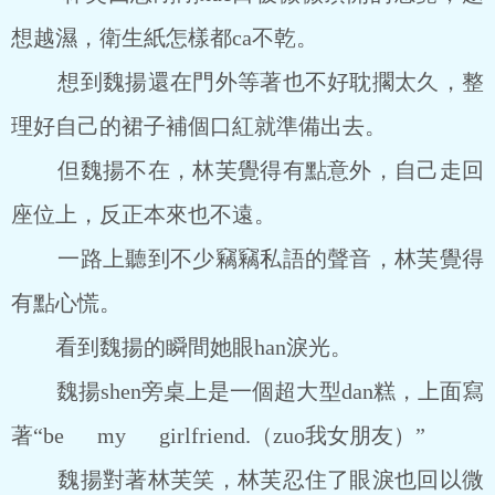
想越濕，衛生紙怎樣都ca不乾。
想到魏揚還在門外等著也不好耽擱太久，整
理好自己的裙子補個口紅就準備出去。
但魏揚不在，林芙覺得有點意外，自己走回
座位上，反正本來也不遠。
一路上聽到不少竊竊私語的聲音，林芙覺得
有點心慌。
看到魏揚的瞬間她眼han淚光。
魏揚shen旁桌上是一個超大型dan糕，上面寫
著“be my girlfriend.（zuo我女朋友）”
魏揚對著林芙笑，林芙忍住了眼淚也回以微