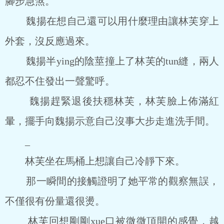
腳步急煞。
魏揚在想自己還可以用什麼理由讓林芙穿上
外套，沒反應過來。
魏揚半ying的陰莖撞上了林芙的tun縫，兩人
都忍不住發出一聲驚呼。
魏揚趕緊退後扶穩林芙，林芙臉上佈滿紅
暈，擺手向魏揚示意自己沒事大步走進洗手間。
_
林芙坐在馬桶上想讓自己冷靜下來。
那一瞬間的接觸證明了她平常的觀察無誤，
不僅很有份量還很燙。
林芙回想剛剛xue口被微微頂開的感覺，越