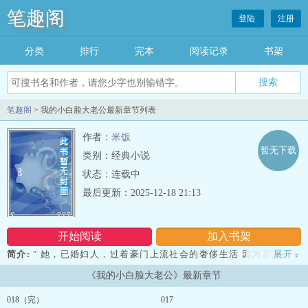
笔趣阁
登陆
注册
分类
排行
完本
阅读记录
书架
笔趣阁
> 我的小白脸大老公最新章节列表
作者：
米饭
暂无下载
类别：经典小说
状态：连载中
最后更新：2025-12-18 21:13
开始阅读
加入书架
简介:
" 她，已婚妇人，过着豪门上流社会的奢侈生活 因为寂寞，上
展开
»
了一趟牛郎店，然…… “女人，我要当小白脸！” 有钱可以随处砸，
《我的小白脸大老公》最新章节
但，貌似，她没包过小白脸 因为刺激，她，决定包了他…… 诙谐
版.....
018（完）
017