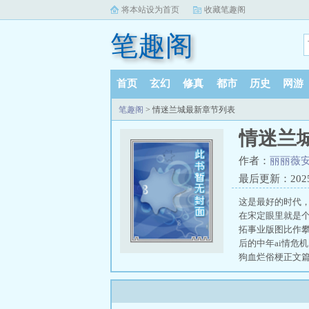
将本站设为首页
收藏笔趣阁
笔趣阁
首页
玄幻
修真
都市
历史
网游
笔趣阁
> 情迷兰城最新章节列表
情迷兰
作者：
丽丽薇
最后更新：2025-1
这是最好的时代，
在宋定眼里就是个
拓事业版图比作
后的中年ai情危
狗血烂俗梗正文篇幅