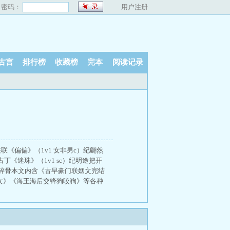
密码：
用户注册
古言
排行榜
收藏榜
完本
阅读记录
《偏偏》（1v1 女非男c）纪翩然
《迷珠》（1v1 sc）纪明途把开
碎骨本文内含《古早豪门联姻文完结
女》《海王海后交锋狗咬狗》等各种