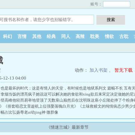
账号：
科幻
言情
其他
经典
同人
高辣
耽美
情欲
古耽
城
安
动作：
加入书架
、
暂无下载
2-13 04:00
也是最坏的时代；这是有情人的天堂，有时候也是地狱系列文 篇幅不长 互有关联
拿烟当饭的漂亮疯子她说这可以解决她的食欲和xing欲后来宋定决定做她的尼古丁
攀登高峰他轻而易举地登顶了无数座山巅然后在沈明珠这座小丘陵处摔了个粉身
机》《俗套暗恋文里趁机上位强娶落魄白月光》《土味救赎文的纯情病态少男少
占比弘扬尊老ai幼jing神 微群像
《情迷兰城》最新章节