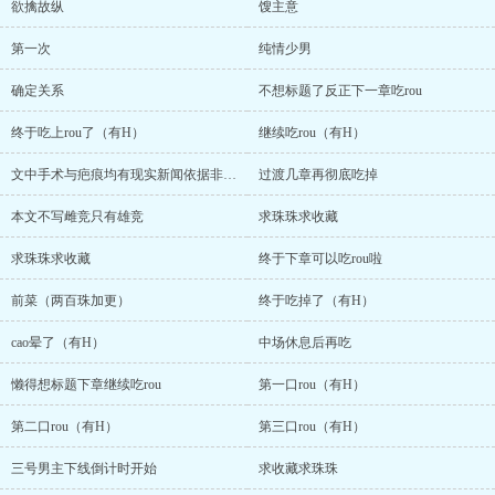
欲擒故纵
馊主意
第一次
纯情少男
确定关系
不想标题了反正下一章吃rou
终于吃上rou了（有H）
继续吃rou（有H）
文中手术与疤痕均有现实新闻依据非虚构
过渡几章再彻底吃掉
本文不写雌竞只有雄竞
求珠珠求收藏
求珠珠求收藏
终于下章可以吃rou啦
前菜（两百珠加更）
终于吃掉了（有H）
cao晕了（有H）
中场休息后再吃
懒得想标题下章继续吃rou
第一口rou（有H）
第二口rou（有H）
第三口rou（有H）
三号男主下线倒计时开始
求收藏求珠珠