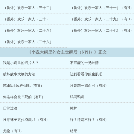
兮：我可不是什么娇滴滴的女郎，有的是力气和手段！?* 1v6，男全
洁?* 非纯rou，有剧情?* 接档文《裙下之臣（NPH）》已开《裙下之
（番外）欢乐一家人（三十二）
（番外）欢乐一家人（三十一）（有H）
臣（NPH）》链接...
（番外）欢乐一家人（三十）
（番外）欢乐一家人（二十九）（有H）
（番外）欢乐一家人（二十八）
（番外）欢乐一家人（二十七）（有H）
（番外）欢乐一家人（二十六）
《小说大纲里的女主觉醒后（NPH）》正文
我是小说里的纸片人？
不可能的一见钟情
破坏故事大纲的方法
让我看看你的腹肌吧
纯ai战士应声倒地（有H）
只是蹭一蹭而已（有H）
你这样会被艹死的（有H）
鸡同鸭讲
日常过渡
摊牌
只穿袜子更yin荡呢！（有H）
行？还是不行？（有H）
尤物（有H）
结果