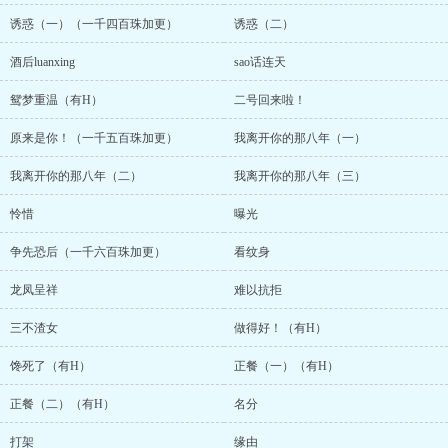
诱惑（一）（一千四百珠加更）
诱惑（二）
酒后luanxing
sao话连天
鸳梦重温（有H）
二号回来啦！
原来是你！（一千五百珠加更）
我离开你的那八年（一）
我离开你的那八年（二）
我离开你的那八年（三）
怜惜
曝光
争先恐后（一千六百珠加更）
看纹身
龙凤呈祥
难以抗拒
三不渣女
做得好！（有H）
馋死了（有H）
正餐（一）（有H）
正餐（二）（有H）
名分
打架
缘由