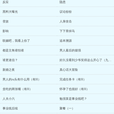
反应
隐患
黑料大曝光
议论纷纷
变故
人身攻击
影响
下下章掉马
联姻吧，我看上你了
追本溯源
都是主角谁怕谁
男人最后的倔强
谁更迷信？
好久没看到少爷笑得这么开心了（九百珠加更）
新婚之夜
真心话大冒险
男人的ru头有什么用（有H）
完成任务卡（有H）
贪吃的两张嘴（有H）
怀孕了也很好（有H）
人夫小六
勉强算是事业线吧？
事业线后续
聚餐（一）