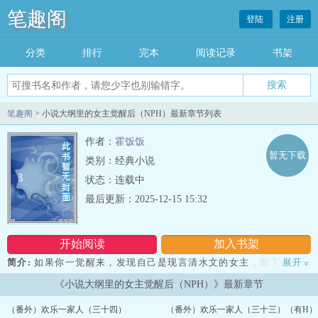
笔趣阁
登陆
注册
分类
排行
完本
阅读记录
书架
笔趣阁
> 小说大纲里的女主觉醒后（NPH）最新章节列表
作者：
霍饭饭
暂无下载
类别：经典小说
状态：连载中
最后更新：2025-12-15 15:32
开始阅读
加入书架
简介:
如果你一觉醒来，发现自己是现言清水文的女主，阁下会如何
展开
»
应对？连北兮：与天斗，其乐无穷也。如果你不止是一篇小说的女
《小说大纲里的女主觉醒后（NPH）》最新章节
主，阁下该如何应对？连北兮：来一个，打一个；来两个，打一双。
如果男主男配们也纷纷觉醒，并回来找你，阁下又该如何应对？连北
（番外）欢乐一家人（三十四）
（番外）欢乐一家人（三十三）（有H）