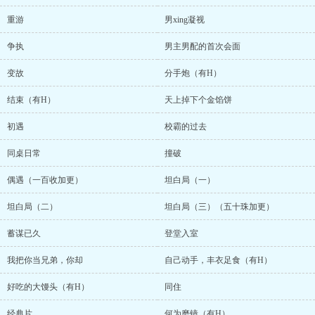
重游
男xing凝视
争执
男主男配的首次会面
变故
分手炮（有H）
结束（有H）
天上掉下个金馅饼
初遇
校霸的过去
同桌日常
撞破
偶遇（一百收加更）
坦白局（一）
坦白局（二）
坦白局（三）（五十珠加更）
蓄谋已久
登堂入室
我把你当兄弟，你却
自己动手，丰衣足食（有H）
好吃的大馒头（有H）
同住
经典片
何为磨镜（有H）