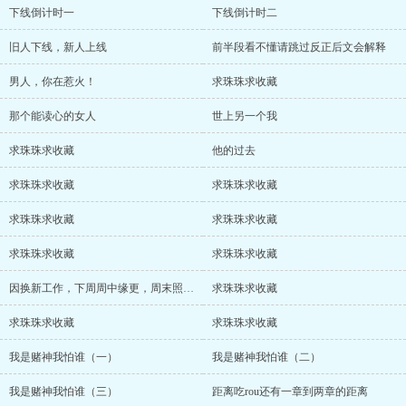
下线倒计时一
下线倒计时二
旧人下线，新人上线
前半段看不懂请跳过反正后文会解释
男人，你在惹火！
求珠珠求收藏
那个能读心的女人
世上另一个我
求珠珠求收藏
他的过去
求珠珠求收藏
求珠珠求收藏
求珠珠求收藏
求珠珠求收藏
求珠珠求收藏
求珠珠求收藏
因换新工作，下周周中缘更，周末照常更新
求珠珠求收藏
求珠珠求收藏
求珠珠求收藏
我是赌神我怕谁（一）
我是赌神我怕谁（二）
我是赌神我怕谁（三）
距离吃rou还有一章到两章的距离