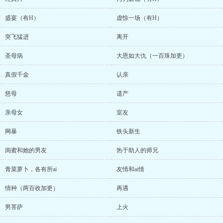
盛宴（有H）
虚惊一场（有H）
突飞猛进
离开
圣母病
大恩如大仇（一百珠加更）
真假千金
认亲
慈母
遗产
亲母女
室友
网暴
铁头新生
闺蜜和她的男友
热于助人的师兄
青菜萝卜，各有所ai
友情和ai情
情种（两百收加更）
再遇
男菩萨
上火