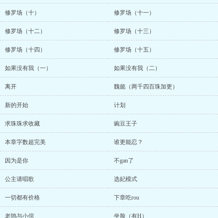
修罗场（十）
修罗场（十一）
修罗场（十二）
修罗场（十三）
修罗场（十四）
修罗场（十五）
如果没有我（一）
如果没有我（二）
离开
魏懿（两千四百珠加更）
新的开始
计划
求珠珠求收藏
豌豆王子
本章字数超完美
谁更能忍？
因为是你
不gan了
公主请唱歌
选妃模式
一切都有价格
下章吃rou
老鸨与小倌
坐脸（有H）