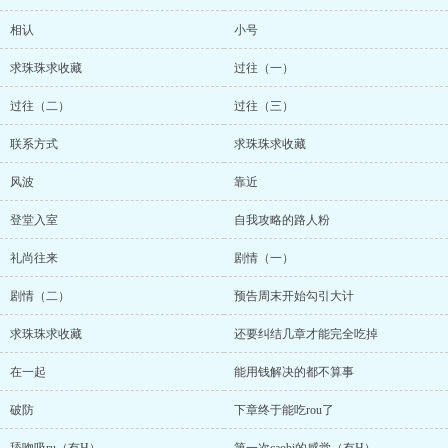
相认
小号
求珠珠求收藏
过往（一）
过往（二）
过往（三）
联系方式
求珠珠求收藏
风波
靠近
登堂入室
自我攻略的路人粉
礼尚往来
剧情（一）
剧情（二）
预告周末开始勾引大计
求珠珠求收藏
还要纠结几章才能完全吃掉
在一起
能用钱解决的都不算事
破防
下章终于能吃rou了