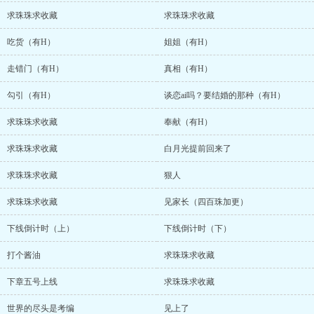
求珠珠求收藏
求珠珠求收藏
吃货（有H）
姐姐（有H）
走错门（有H）
真相（有H）
勾引（有H）
谈恋ai吗？要结婚的那种（有H）
求珠珠求收藏
奉献（有H）
求珠珠求收藏
白月光提前回来了
求珠珠求收藏
狠人
求珠珠求收藏
见家长（四百珠加更）
下线倒计时（上）
下线倒计时（下）
打个酱油
求珠珠求收藏
下章五号上线
求珠珠求收藏
世界的尽头是考编
见上了