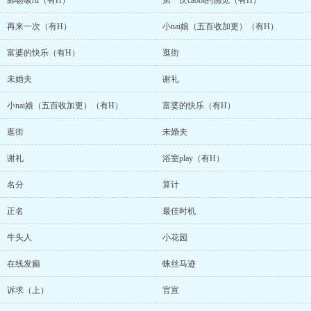
舔吻吸ru（有H）
第一次caobi的感觉（有H）
再来一次（有H）
小nai娘（五百收加更）（有H）
富婆的快乐（有H）
逛街
未婚夫
谢礼
小nai娘（五百收加更）（有H）
富婆的快乐（有H）
逛街
未婚夫
谢礼
浴室play（有H）
名分
算计
正名
最佳时机
牛头人
小花园
在线发癫
蛛丝马迹
诉求（上）
官宣