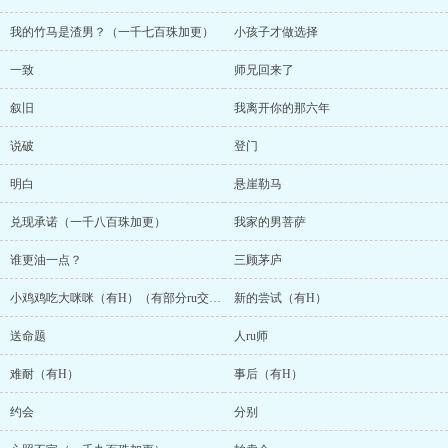
我的竹马是渣男？（一千七百珠加更）
小孩子才做选择
一致
师兄回来了
叙旧
我离开你的那六年
说破
登门
明白
悬崖勒马
兑现承诺（一千八百珠加更）
我家的男菩萨
谁更油一点？
三顾茅庐
小鸡鸡吃大咪咪（有H）（有部分ru交情节，不喜慎买）
新的尝试（有H）
送命题
人ru师
难耐（有H）
事后（有H）
约会
分别