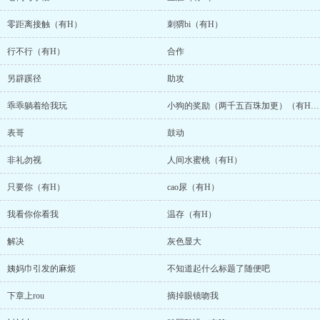
零距离接触（有H）
刺猬bi（有H）
行不行（有H）
合作
另辟蹊径
助攻
乖乖躺着给我玩
小狗的奖励（两千五百珠加更）（有H吧？）
表哥
鼓动
非礼勿视
人间水蜜桃（有H）
只要你（有H）
cao尿（有H）
我看你你看我
温存（有H）
解决
灰色显大
姨妈巾引发的麻烦
不知道起什么标题了随便吧
下章上rou
摘掉眼镜吻我