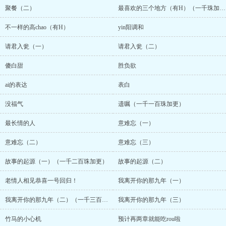
聚餐（二）
最喜欢的三个地方（有H）（一千珠加更）
不一样的高chao（有H）
yin阳调和
请君入瓮（一）
请君入瓮（二）
傻白甜
胜负欲
ai的表达
表白
没福气
遗嘱（一千一百珠加更）
最长情的人
意难忘（一）
意难忘（二）
意难忘（三）
故事的起源（一）（一千二百珠加更）
故事的起源（二）
老情人相见恭喜一号回归！
我离开你的那九年（一）
我离开你的那九年（二）（一千三百珠加更）男主视角看不懂的话可忽略
我离开你的那九年（三）
竹马的小心机
预计再两章就能吃rou啦