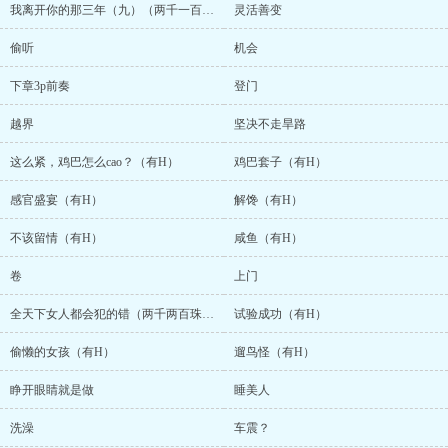
我离开你的那三年（九）（两千一百珠加更）
灵活善变
偷听
机会
下章3p前奏
登门
越界
坚决不走旱路
这么紧，鸡巴怎么cao？（有H）
鸡巴套子（有H）
感官盛宴（有H）
解馋（有H）
不该留情（有H）
咸鱼（有H）
卷
上门
全天下女人都会犯的错（两千两百珠加更）
试验成功（有H）
偷懒的女孩（有H）
遛鸟怪（有H）
睁开眼睛就是做
睡美人
洗澡
车震？