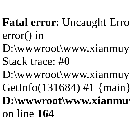
Fatal error
: Uncaught Erro
error() in
D:\wwwroot\www.xianmuyu
Stack trace: #0
D:\wwwroot\www.xianmuyu
GetInfo(131684) #1 {main}
D:\wwwroot\www.xianmuy
on line
164