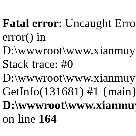
Fatal error
: Uncaught Erro
error() in
D:\wwwroot\www.xianmuyu
Stack trace: #0
D:\wwwroot\www.xianmuyu
GetInfo(131681) #1 {main}
D:\wwwroot\www.xianmuy
on line
164