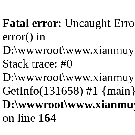
Fatal error
: Uncaught Erro
error() in
D:\wwwroot\www.xianmuyu
Stack trace: #0
D:\wwwroot\www.xianmuyu
GetInfo(131658) #1 {main}
D:\wwwroot\www.xianmuy
on line
164