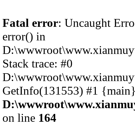
Fatal error
: Uncaught Erro
error() in
D:\wwwroot\www.xianmuyu
Stack trace: #0
D:\wwwroot\www.xianmuyu
GetInfo(131553) #1 {main}
D:\wwwroot\www.xianmuy
on line
164