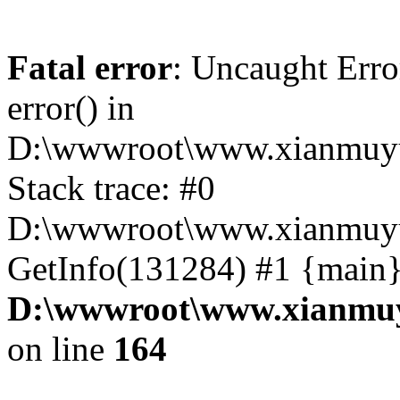
Fatal error
: Uncaught Erro
error() in
D:\wwwroot\www.xianmuyu
Stack trace: #0
D:\wwwroot\www.xianmuyu
GetInfo(131284) #1 {main}
D:\wwwroot\www.xianmuy
on line
164