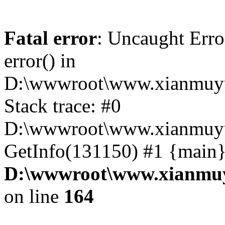
Fatal error
: Uncaught Erro
error() in
D:\wwwroot\www.xianmuyu
Stack trace: #0
D:\wwwroot\www.xianmuyu
GetInfo(131150) #1 {main}
D:\wwwroot\www.xianmuy
on line
164