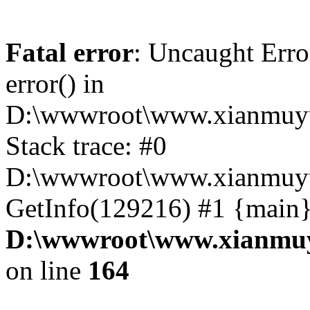
Fatal error
: Uncaught Erro
error() in
D:\wwwroot\www.xianmuyu
Stack trace: #0
D:\wwwroot\www.xianmuyu
GetInfo(129216) #1 {main}
D:\wwwroot\www.xianmuy
on line
164