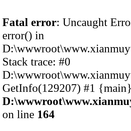
Fatal error
: Uncaught Erro
error() in
D:\wwwroot\www.xianmuyu
Stack trace: #0
D:\wwwroot\www.xianmuyu
GetInfo(129207) #1 {main}
D:\wwwroot\www.xianmuy
on line
164