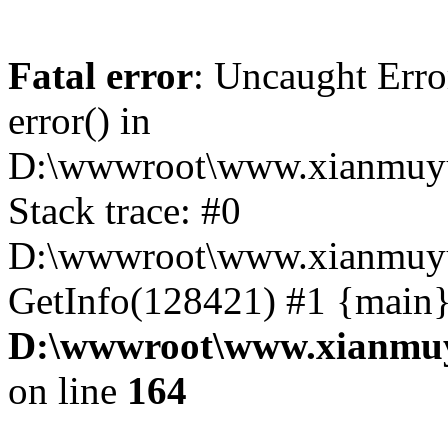
Fatal error
: Uncaught Erro
error() in
D:\wwwroot\www.xianmuyu
Stack trace: #0
D:\wwwroot\www.xianmuyu
GetInfo(128421) #1 {main}
D:\wwwroot\www.xianmuy
on line
164