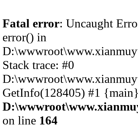
Fatal error
: Uncaught Erro
error() in
D:\wwwroot\www.xianmuyu
Stack trace: #0
D:\wwwroot\www.xianmuyu
GetInfo(128405) #1 {main}
D:\wwwroot\www.xianmuy
on line
164