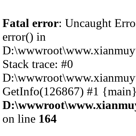
Fatal error
: Uncaught Erro
error() in
D:\wwwroot\www.xianmuyu
Stack trace: #0
D:\wwwroot\www.xianmuyu
GetInfo(126867) #1 {main}
D:\wwwroot\www.xianmuy
on line
164