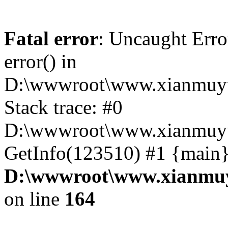
Fatal error
: Uncaught Erro
error() in
D:\wwwroot\www.xianmuyu
Stack trace: #0
D:\wwwroot\www.xianmuyu
GetInfo(123510) #1 {main}
D:\wwwroot\www.xianmuy
on line
164