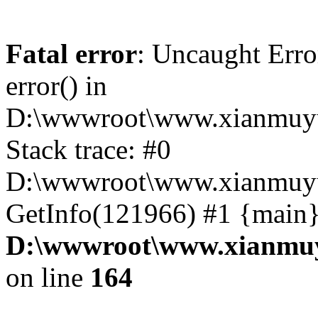
Fatal error
: Uncaught Erro
error() in
D:\wwwroot\www.xianmuyu
Stack trace: #0
D:\wwwroot\www.xianmuyu
GetInfo(121966) #1 {main}
D:\wwwroot\www.xianmuy
on line
164