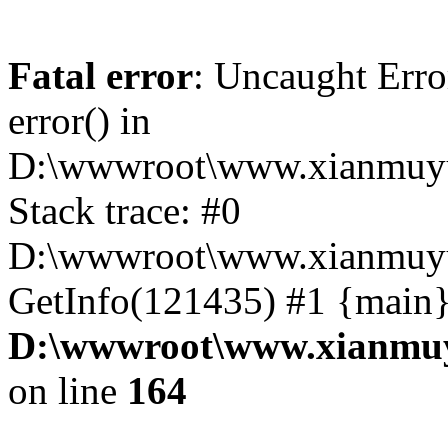
Fatal error
: Uncaught Erro
error() in
D:\wwwroot\www.xianmuyu
Stack trace: #0
D:\wwwroot\www.xianmuyu
GetInfo(121435) #1 {main}
D:\wwwroot\www.xianmuy
on line
164