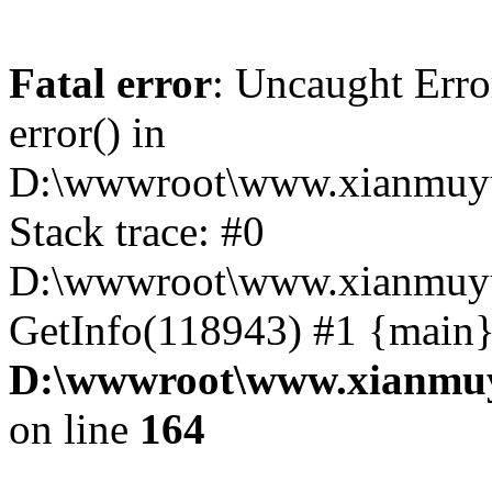
Fatal error
: Uncaught Erro
error() in
D:\wwwroot\www.xianmuyu
Stack trace: #0
D:\wwwroot\www.xianmuyu
GetInfo(118943) #1 {main}
D:\wwwroot\www.xianmuy
on line
164