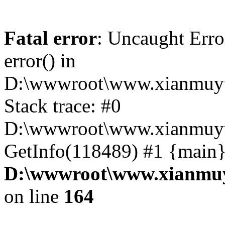
Fatal error
: Uncaught Erro
error() in
D:\wwwroot\www.xianmuyu
Stack trace: #0
D:\wwwroot\www.xianmuyu
GetInfo(118489) #1 {main}
D:\wwwroot\www.xianmuy
on line
164