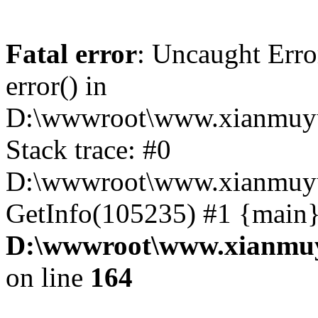
Fatal error
: Uncaught Erro
error() in
D:\wwwroot\www.xianmuyu
Stack trace: #0
D:\wwwroot\www.xianmuyu
GetInfo(105235) #1 {main}
D:\wwwroot\www.xianmuy
on line
164