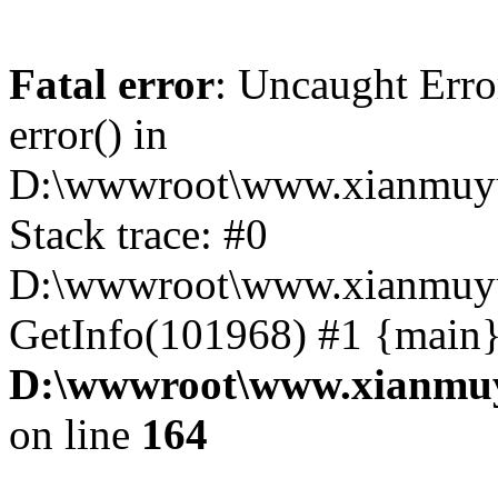
Fatal error
: Uncaught Erro
error() in
D:\wwwroot\www.xianmuyu
Stack trace: #0
D:\wwwroot\www.xianmuyu
GetInfo(101968) #1 {main}
D:\wwwroot\www.xianmuy
on line
164