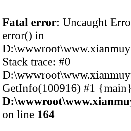
Fatal error
: Uncaught Erro
error() in
D:\wwwroot\www.xianmuyu
Stack trace: #0
D:\wwwroot\www.xianmuyu
GetInfo(100916) #1 {main}
D:\wwwroot\www.xianmuy
on line
164