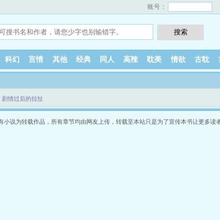
账号：
科幻
言情
其他
经典
同人
高辣
耽美
情欲
古耽
 剧情过后的拉扯
有小说为转载作品，所有章节均由网友上传，转载至本站只是为了宣传本书让更多读