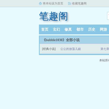
将本站设为首页
收藏笔趣阁
笔趣阁
首页
玄幻
修真
都市
历史
网游
《bubble1030》全部小说
[经典小说]
公公的放荡儿媳
第七章
本站所