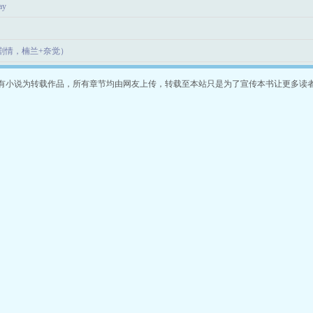
ay
（剧情，楠兰+奈觉）
有小说为转载作品，所有章节均由网友上传，转载至本站只是为了宣传本书让更多读