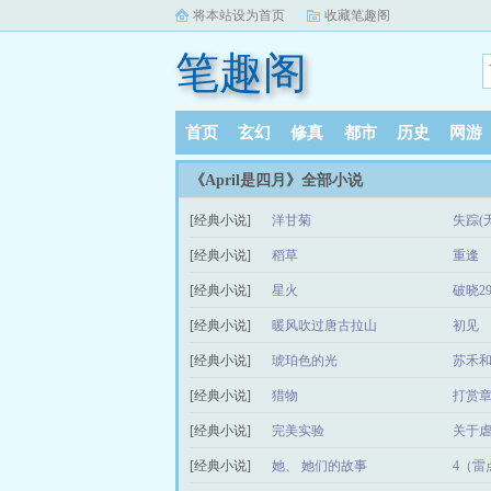
将本站设为首页
收藏笔趣阁
笔趣阁
首页
玄幻
修真
都市
历史
网游
《April是四月》全部小说
[经典小说]
洋甘菊
失踪(无
[经典小说]
稻草
重逢
[经典小说]
星火
破晓2
[经典小说]
暖风吹过唐古拉山
初见
[经典小说]
琥珀色的光
苏禾
[经典小说]
猎物
打赏
[经典小说]
完美实验
[经典小说]
她、 她们的故事