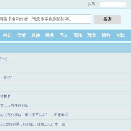
账号：
科幻
言情
其他
经典
同人
高辣
耽美
情欲
古耽
rou)
9（剧情）
和林栀梦
章节，没有任何剧情！
关于虐心的部分简略（重生章节的4-7），不想看详细的，可以看下大概结局
4（雷点包含脚踩手，脚踩脸，往脸上吐口水，往嘴里吐痰，皮带抽小xue，言语羞辱，深喉）