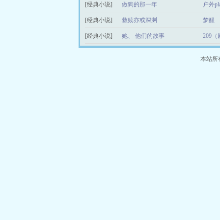
[经典小说]
做狗的那一年
户外pl
[经典小说]
救赎亦或深渊
梦醒
[经典小说]
她、 他们的故事
209
本站所