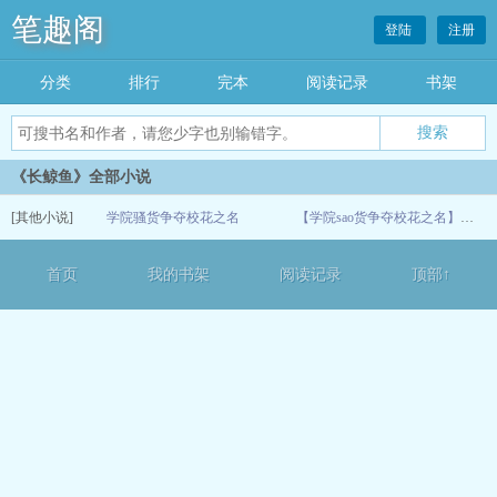
笔趣阁
登陆
注册
分类
排行
完本
阅读记录
书架
《长鲸鱼》全部小说
[其他小说]
学院骚货争夺校花之名
【学院sao货争夺校花之名】（1-6）
07-07
首页
我的书架
阅读记录
顶部↑