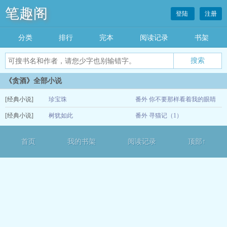
笔趣阁
登陆
注册
分类
排行
完本
阅读记录
书架
《贪酒》全部小说
[经典小说]
珍宝珠
番外 你不要那样看着我的眼睛
[经典小说]
树犹如此
番外 寻猫记（1）
01-11
12-13
首页
我的书架
阅读记录
顶部↑