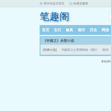
将本站设为首页
收藏笔趣阁
笔趣阁
首页
玄幻
修真
都市
历史
网游
《许慎之》全部小说
[经典小说]
玛丽苏之心害我狗命（西幻
痕消
np）
本站所