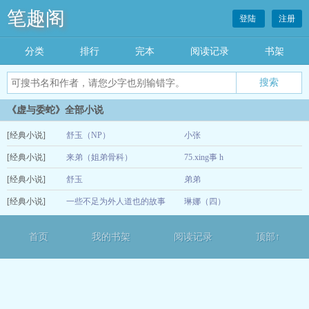
笔趣阁
登陆
注册
分类
排行
完本
阅读记录
书架
《虚与委蛇》全部小说
[经典小说]
舒玉（NP）
小张
[经典小说]
来弟（姐弟骨科）
75.xing事 h
02-18
[经典小说]
舒玉
弟弟
12-14
[经典小说]
一些不足为外人道也的故事
琳娜（四）
01-30
12-13
首页
我的书架
阅读记录
顶部↑