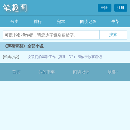
笔趣阁
登陆
注册
分类
排行
完本
阅读记录
书架
《薄荷青梨》全部小说
[经典小说]
女孩们的羞耻工作（高H，NP）
简依宁故事后记
12-13
首页
我的书架
阅读记录
顶部↑