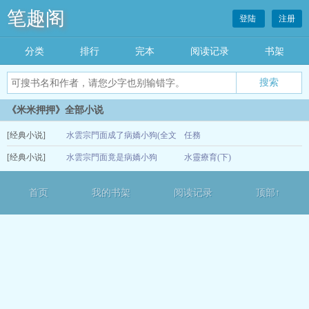
笔趣阁
登陆
注册
分类
排行
完本
阅读记录
书架
《米米押押》全部小说
[经典小说]
水雲宗門面成了病嬌小狗(全文
任務
[经典小说]
免費)
水雲宗門面竟是病嬌小狗
水靈療育(下)
06-05
06-02
首页
我的书架
阅读记录
顶部↑