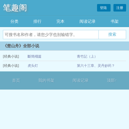
笔趣阁
登陆
注册
分类
排行
完本
阅读记录
书架
《楚山舟》全部小说
[经典小说]
斷簡殘篇
青竹記（上）
[经典小说]
虎头灯
第六十三章、灵丹妙药？
12-14
12-13
首页
我的书架
阅读记录
顶部↑