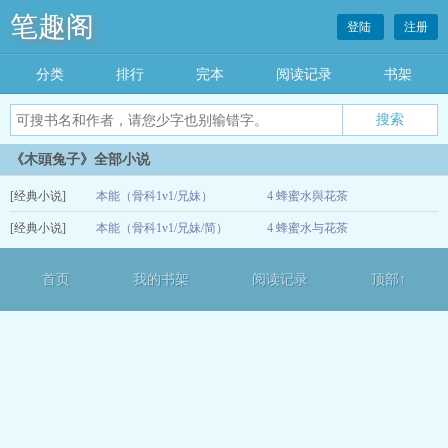
笔趣阁
登陆
注册
分类
排行
完本
阅读记录
书架
《木頭兔子》全部小说
[经典小说]
本能（骨科1v1/兄妹）
4 蜂蜜水與花茶
[经典小说]
本能（骨科1v1/兄妹/简）
4 蜂蜜水与花茶
12-13
12-13
首页
我的书架
阅读记录
顶部↑