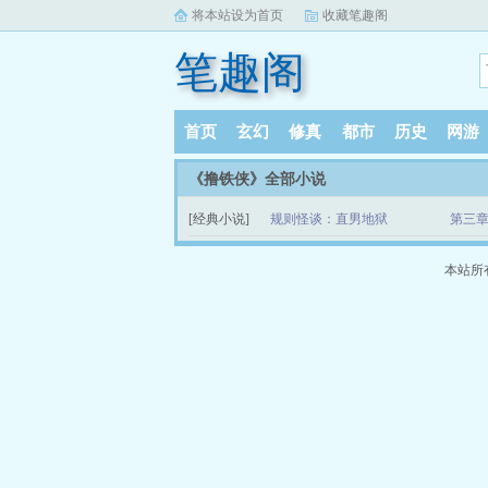
将本站设为首页
收藏笔趣阁
笔趣阁
首页
玄幻
修真
都市
历史
网游
《撸铁侠》全部小说
[经典小说]
规则怪谈：直男地狱
第三章
本站所