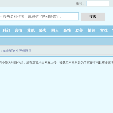
账号：
科幻
言情
其他
经典
同人
高辣
耽美
情欲
古耽
：tun缝间的生死俯卧撑
有小说为转载作品，所有章节均由网友上传，转载至本站只是为了宣传本书让更多读