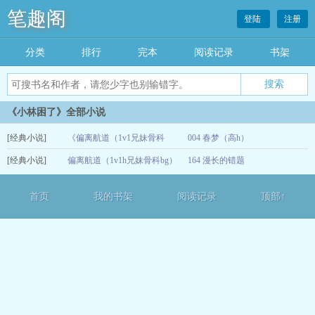
笔趣阁
登陆
注册
分类
排行
完本
阅读记录
书架
《小林困了》全部小说
[经典小说]
《偏离航道（1v1兄妹骨科
004 春梦（高h）
[经典小说]
bg）》
偏离航道（1v1h兄妹骨科bg）
164 漫长的错题
12-13
02-19
首页
我的书架
阅读记录
顶部↑