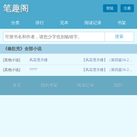
笔趣阁
登陆
注册
分类
排行
完本
阅读记录
书架
《偷肚兜》全部小说
[其他小说]
风花雪月楼
【风花雪月楼】（第四篇16-22）
[其他小说]
?????
07-08
【风花雪月楼】（第四篇16-22）
07-08
首页
我的书架
阅读记录
顶部↑