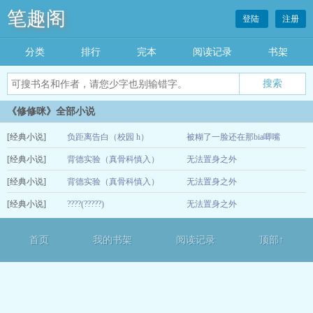
笔趣阁
登陆
注册
分类
排行
完本
阅读记录
书架
《修修咪》全部小说
[经典小说]
负距离告白（校园 h）
被糊了一脸还在那bia唧嘴
[经典小说]
背德实验（真骨科慎入）
无法置身之外
06-03
[经典小说]
背德实验（真骨科慎入）
无法置身之外
05-21
[经典小说]
????(?????)
无法置身之外
05-25
02-14
首页
我的书架
阅读记录
顶部↑